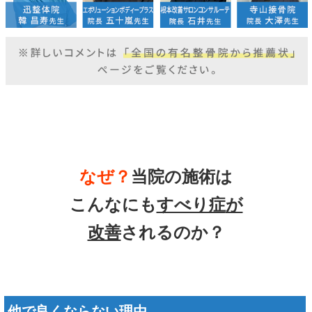
なぜ？
当院の
施術は
こんなにも
すべり症
が
改善
されるのか？
他で良くならない理由