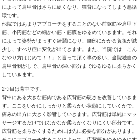
によって肩甲骨はさらに硬くなり、猫背になってしまう悪循
環です。
他院ではあまりアプローチをすることのない前鋸筋や肩甲下
筋、小円筋などの細かい筋・筋膜をゆるめていきます。それ
によって姿勢がまっすぐ綺麗になり、腰部にかかる負担が減
少し、すべり症に変化が出てきます。また、当院では「こん
なやり方はじめて！！」と言って頂く事の多い、当院独自の
肩甲骨剥がしで、肩甲骨の深い部分までゆるゆるに柔らかく
していきます。
2つ目は背中です。
背中にある大きな筋肉である広背筋の硬さを改善していきま
す。ここをいかにしっかりと柔らかい状態にしていくかで、
痛みの出方に大きく影響していきます。広背筋は単純にマッ
サージするだけではなかなか柔らかくなりにくい部分です。
広背筋を柔らかくするためには先に必要な部分があります。
そこにアプローチすることによって、広背筋をゆるゆるにす